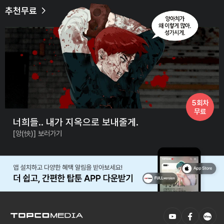
추천무료
5회차
무료
너희들.. 내가 지옥으로 보내줄게.
[앙(怏)] 보러가기