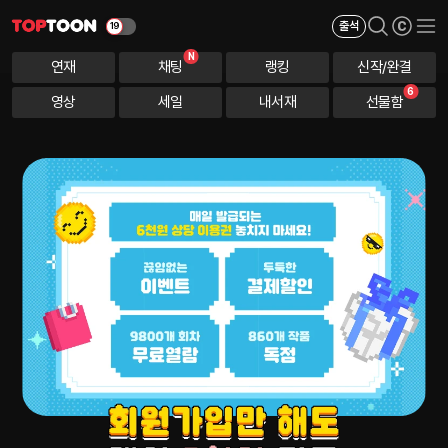
출석
N
연재
채팅
랭킹
신작/완결
6
영상
세일
내서재
선물함