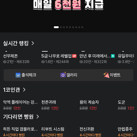
잃은 것들을 되찾으려면
옆에 있는 건 저 하나로
죽기 직전의 그 순간
악몽같은 곳에서 난
축복아, 엄마가 꼭 지켜줄게!
시스템이 발동했다!
오히려 더 강해진다
족하지 않나요?
강해져야 해!
실시간 랭킹
1
2
3
4
선무제존
S급 나무로 레벨업
만년 후 미래에서 레벨업
21만
제632화
1.6만
제244화
20만
제322화
3.8만
제
출석체크
갤러리
이벤트
1코인관
악역 플레이어는 강해지고 싶다
천존귀래
용의 계승자
도군
3코인
1코인
2코인
1코인
2코인
1코인
2코인
1코인
기다리면 빵원
히든 직업 갬블러로 인생 역전
리부트 시스템
전신귀환
만렙종주
4시간마다 빵원
4시간마다 빵원
4시간마다 빵원
4시간마다 빵